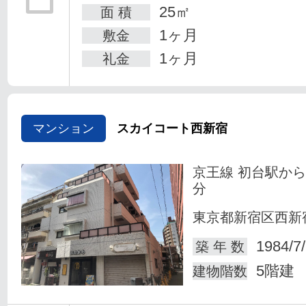
25㎡
面 積
1ヶ月
敷金
1ヶ月
礼金
マンション
スカイコート西新宿
京王線 初台駅から
分
東京都新宿区西新
1984/7
築 年 数
5階建
建物階数