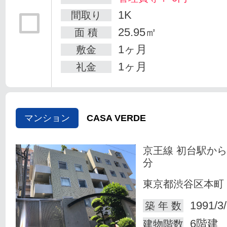
1K
間取り
25.95㎡
面 積
1ヶ月
敷金
1ヶ月
礼金
マンション
CASA VERDE
京王線 初台駅から
分
東京都渋谷区本町
1991/3
築 年 数
6階建
建物階数