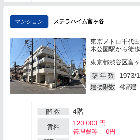
マンション
ステラハイム富ヶ谷
東京メトロ千代田
木公園駅から徒歩
東京都渋谷区富
1973/1
築 年 数
4階建
建物階数
4階
階 数
120,000
円
賃料
管理費等： 0円