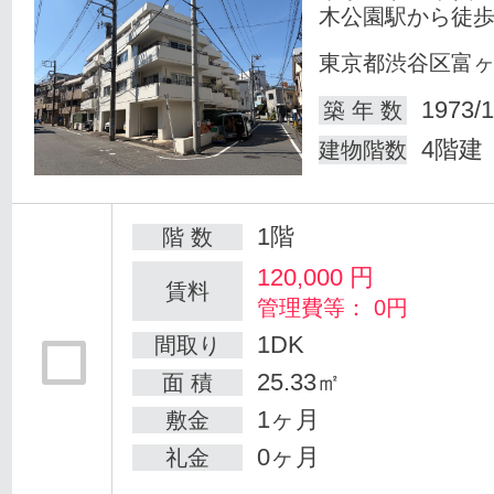
木公園駅から徒歩
東京都渋谷区富
1973/1
築 年 数
4階建
建物階数
1階
階 数
120,000
円
賃料
管理費等： 0円
1DK
間取り
25.33㎡
面 積
1ヶ月
敷金
0ヶ月
礼金