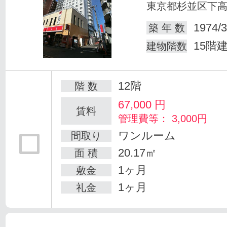
東京都杉並区下
1974/3
築 年 数
15階
建物階数
12階
階 数
67,000
円
賃料
管理費等： 3,000円
ワンルーム
間取り
20.17㎡
面 積
1ヶ月
敷金
1ヶ月
礼金