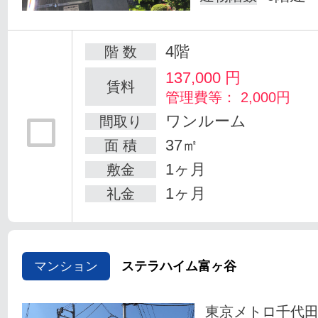
4階
階 数
137,000
円
賃料
管理費等： 2,000円
ワンルーム
間取り
37㎡
面 積
1ヶ月
敷金
1ヶ月
礼金
マンション
ステラハイム富ヶ谷
東京メトロ千代田