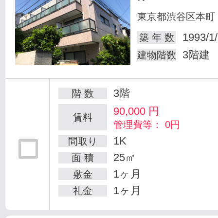
東京都渋谷区本町
1993/1
築 年 数
3階建
建物階数
3階
階 数
90,000
円
賃料
管理費等： 0円
1K
間取り
25㎡
面 積
1ヶ月
敷金
1ヶ月
礼金