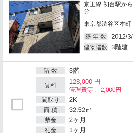
京王線 初台駅から
分
東京都渋谷区本町
2012/3
築 年 数
3階建
建物階数
3階
階 数
128,000
円
賃料
管理費等： 2,000円
2K
間取り
32.52㎡
面 積
2ヶ月
敷金
1ヶ月
礼金