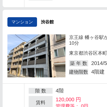
マンション
渋谷館
京王線 幡ヶ谷駅
10分
東京都渋谷区本
2014/5
築 年 数
4階建
建物階数
4階
階 数
120,000
円
賃料
管理費等： 0円