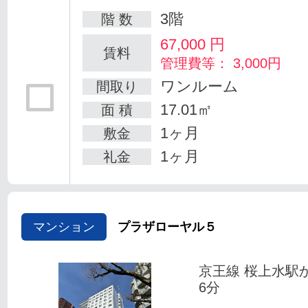
3階
階 数
67,000
円
賃料
管理費等： 3,000円
ワンルーム
間取り
17.01㎡
面 積
1ヶ月
敷金
1ヶ月
礼金
マンション
プラザローヤル５
京王線 桜上水駅
6分