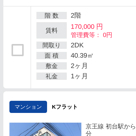
2階
階 数
170,000
円
賃料
管理費等： 0円
2DK
間取り
40.39㎡
面 積
2ヶ月
敷金
1ヶ月
礼金
マンション
Kフラット
京王線 初台駅から
分