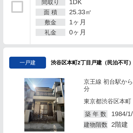
1DK
間取り
25.33㎡
面 積
1ヶ月
敷金
0ヶ月
礼金
一戸建
渋谷区本町2丁目戸建（民泊不可
京王線 初台駅から
分
東京都渋谷区本町
1984/1
築 年 数
2階建
建物階数