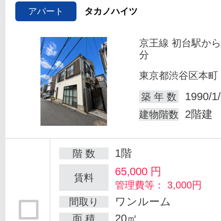
アパート
タカノハイツ
京王線 初台駅から
分
東京都渋谷区本町
1990/1
築 年 数
2階建
建物階数
1階
階 数
65,000
円
賃料
管理費等： 3,000円
ワンルーム
間取り
20㎡
面 積